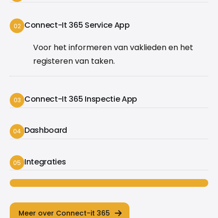
Van reparaties, mutaties en inspecties
Connect-It 365 Service App
02
Voor het informeren van vaklieden en het
registeren van taken.
Connect-It 365 Inspectie App
03
Snel en eenvoudig volledig inzicht in de
Dashboard
04
kenmerken van een woning
Geef inzicht en stuur je proces met data in
Integraties
05
plaats van onderbuik gevoel.
Onze oplossing is gemaakt om te koppelen
aan jouw kantoor- (ERP) en/of andere
bedrijfssoftware.
Meer over Connect-it 365