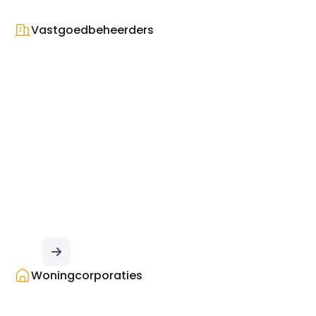
Vastgoedbeheerders
Effectief
vastgoedbeheer
Woningcorporaties