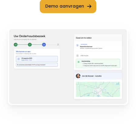
Demo aanvragen
ORGANISATIES DIE DAGELIJKS WERKEN MET CONNECT-IT 365